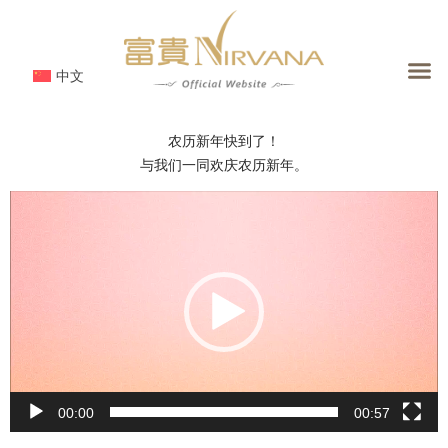
跳
至
内
中文
容
农历新年快到了！
与我们一同欢庆农历新年。
视
频
播
放
器
00:00
00:57