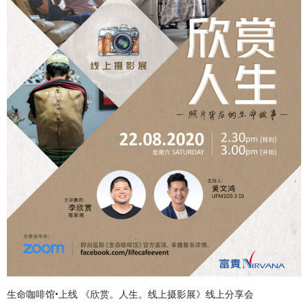
生命咖啡馆•上线 《欣赏。人生。线上摄影展》线上分享会