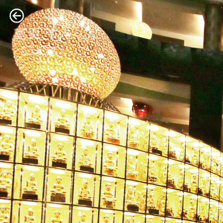
跳
至
内
容