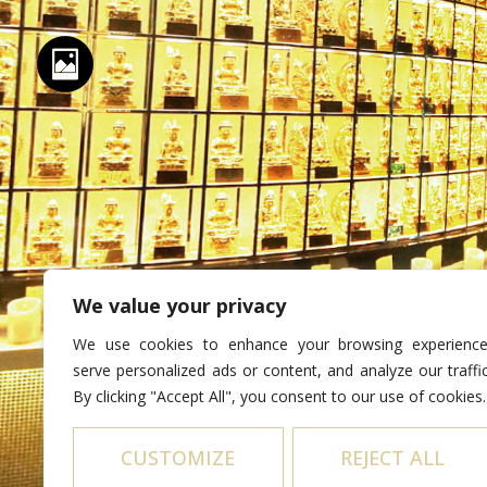
关于我们
推介
传承殿堂
殡仪服务
福殿 & 神主牌位
祈福祭拜服务
We value your privacy
© 2026 Nirvana Memorial Garden Pte. Ltd. All Rights Reser
We use cookies to enhance your browsing experience
serve personalized ads or content, and analyze our traffic
By clicking "Accept All", you consent to our use of cookies.
CUSTOMIZE
REJECT ALL