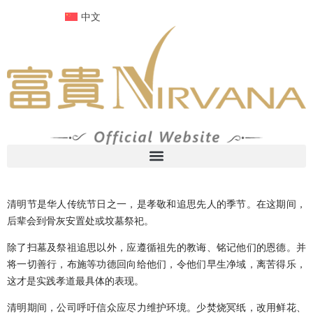
跳
中文
至
内
容
清明节是华人传统节日之一，是孝敬和追思先人的季节。在这期间，
后辈会到骨灰安置处或坟墓祭祀。
除了扫墓及祭祖追思以外，应遵循祖先的教诲、铭记他们的恩德。并
将一切善行，布施等功德回向给他们，令他们早生净域，离苦得乐，
这才是实践孝道最具体的表现。
清明期间，公司呼吁信众应尽力维护环境。少焚烧冥纸，改用鲜花、